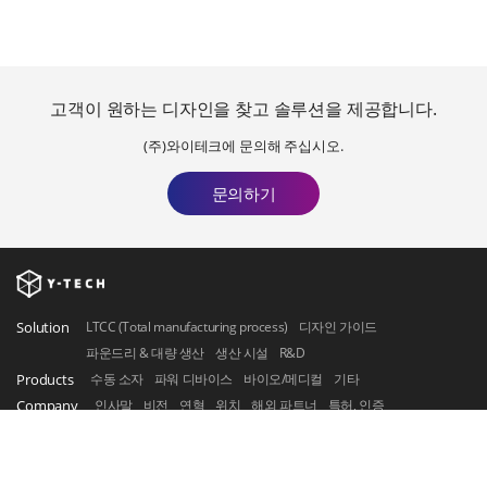
고객이 원하는 디자인을 찾고 솔루션을 제공합니다.
(주)와이테크에 문의해 주십시오.
문의하기
Solution
LTCC (Total manufacturing process)
디자인 가이드
파운드리 & 대량 생산
생산 시설
R&D
Products
수동 소자
파워 디바이스
바이오/메디컬
기타
Company
인사말
비전
연혁
위치
해외 파트너
특허, 인증
Contact Us